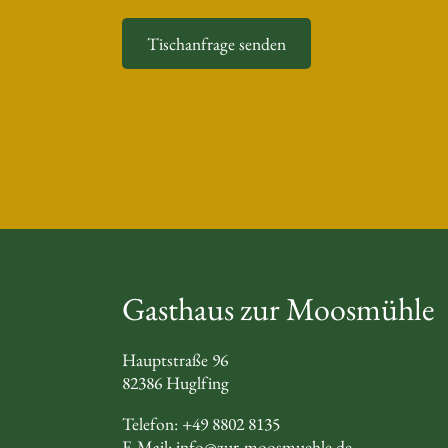
Tischanfrage senden
Gasthaus zur Moosmühle
Hauptstraße 96
82386 Huglfing
Telefon:
+49 8802 8135
E-Mail:
info@zur-moosmuehle.de