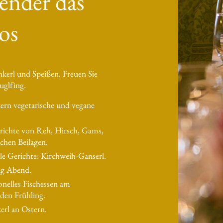
ender das
os
nkerl und Speißen. Freuen Sie
uglfing.
ern vegetarische und vegane
erichte von Reh, Hirsch, Gams,
chen Beilagen.
e Gerichte: Kirchweih-Ganserl.
ag Abend.
ionelles Fischessen am
den Frühling.
erl an Ostern.